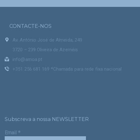
CONTACTE-NOS
Av. António José de Almeida, 249
3720 – 239 Oliveira de Azeméis
info@amoa.pt
+351 256 681 169 *Chamada para rede fixa nacional
Subscreva a nossa NEWSLETTER
Email
*