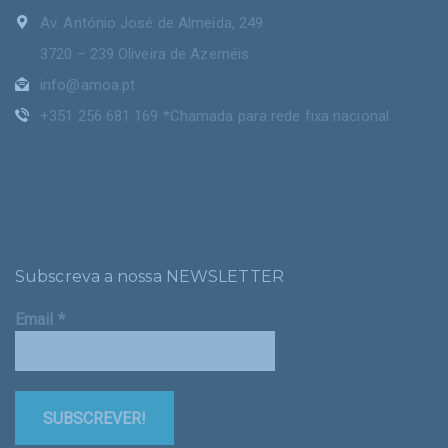
Av. António José de Almeida, 249
3720 – 239 Oliveira de Azeméis
info@amoa.pt
+351 256 681 169 *Chamada para rede fixa nacional
Subscreva a nossa NEWSLETTER
Email
*