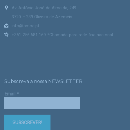
Av. António José de Almeida, 249
3720 – 239 Oliveira de Azeméis
info@amoa.pt
+351 256 681 169 *Chamada para rede fixa nacional
Subscreva a nossa NEWSLETTER
Email
*