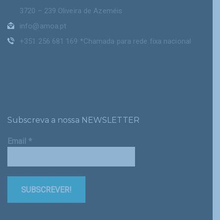
3720 – 239 Oliveira de Azeméis
info@amoa.pt
+351 256 681 169 *Chamada para rede fixa nacional
Subscreva a nossa NEWSLETTER
Email
*