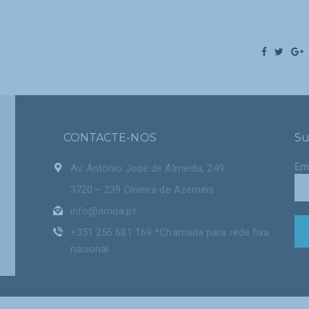
CONTACTE-NOS
Su
Em
Av. António José de Almeida, 249
3720 – 239 Oliveira de Azeméis
info@amoa.pt
+351 256 681 169 *Chamada para rede fixa
nacional