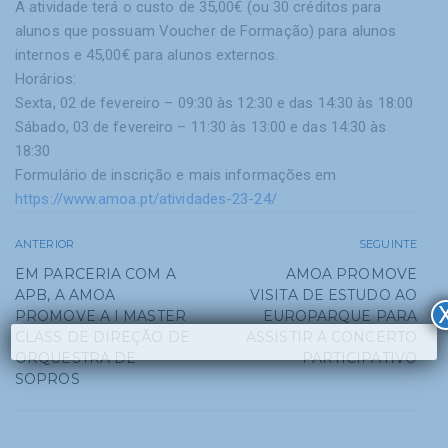
A atividade terá o custo de 35,00€ (ou 30 créditos para
alunos que possuam Voucher de Formação) para alunos
internos e 45,00€ para alunos externos.
Horários:
Sexta, 02 de fevereiro – 09:30 às 12:30 e das 14:30 às 18:00
Sábado, 03 de fevereiro – 11:30 às 13:00 e das 14:30 às
18:30
Formulário de inscrição e mais informações em
https://www.amoa.pt/atividades-23-24/
ANTERIOR
SEGUINTE
EM PARCERIA COM A
AMOA PROMOVE
APB, A AMOA
VISITA DE ESTUDO AO
PROMOVE A I MASTER
EUROPARQUE PARA
CLASS DE DIREÇÃO DE
ASSISTIR A CONCERTO
ORQUESTRA DE
PARTICIPATIVO
SOPROS