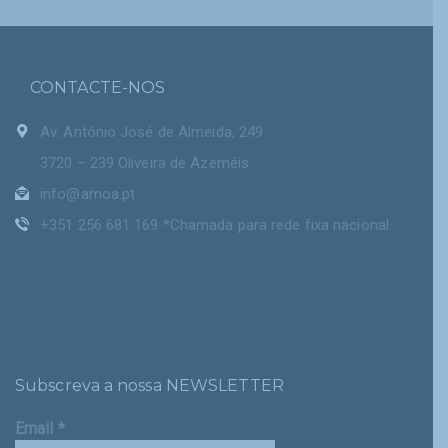
CONTACTE-NOS
Av. António José de Almeida, 249
3720 – 239 Oliveira de Azeméis
info@amoa.pt
+351 256 681 169 *Chamada para rede fixa nacional
Subscreva a nossa NEWSLETTER
Email
*