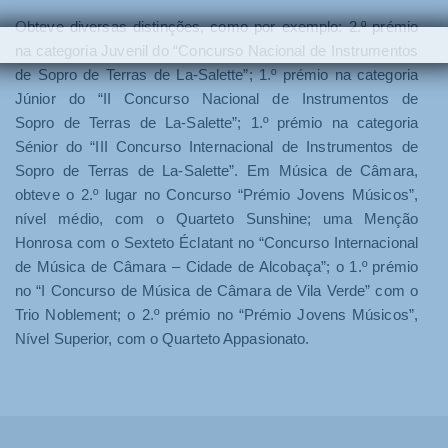
O
bteve diversas distinções, como por exemplo: 2.º prémio
na categoria Juvenil do
“Concurso Nacional de Instrumentos
de Sopro de Terras de La-Salette”; 1.º prémio na categoria
Júnior do “II Concurso Nacional de Instrumentos de
Sopro
de Terras de La-Salette”; 1.º prémio na categoria
Sénior do “I
II
Concurso Internacional de Instrumentos de
Sopro de Terras de La-Salette”.
Em Música de Câmara,
obteve o 2.º lugar no Concurso “Prémio Jovens Músicos”,
nível médio, com o Quarteto Sunshine; uma Menção
Honrosa com o Sexteto Éclatant no “Concurso Internacional
de Música de Câmara – Cidade de Alcobaça”; o 1.º
prémio
no “I Concurso de Música de Câmara de Vila Verde” com o
Trio Noblement; o 2.º
prémio no “Prémio Jovens Músicos”,
Nível Superior, com o Quarteto Appasionato.