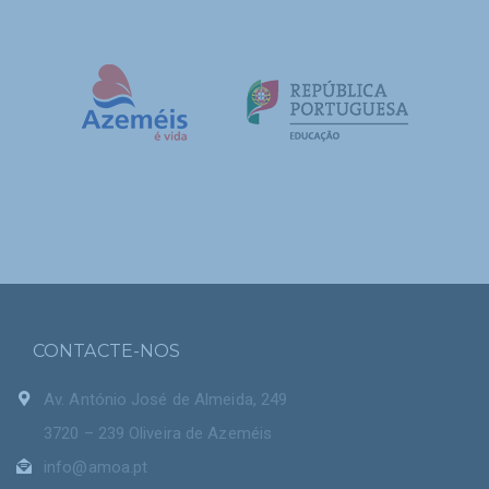
CONTACTE-NOS
Av. António José de Almeida, 249
3720 – 239 Oliveira de Azeméis
info@amoa.pt